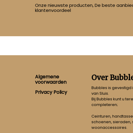
Onze nieuwste producten, De beste aanbied
klantenvoordeel
Footer
Over Bubbl
Algemene
voorwaarden
Bubbles is gevestigd
Privacy Policy
van Sluis.
Bij Bubbles kunt u ter
completeren;
Ceinturen, handtasse
schoenen, sieraden, s
woonaccessoires.