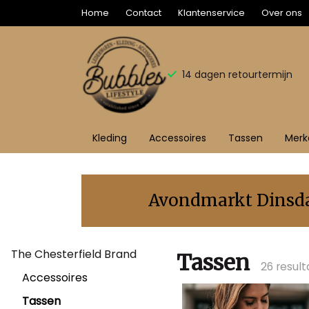
Home
Contact
Klantenservice
Over ons
14 dagen retourtermijn
Kleding
Accessoires
Tassen
Merk
Tassen
-
Avondmarkt Dinsdag
Bubbles
The Chesterfield Brand
Sluis
Tassen
26 resul
Accessoires
Tassen