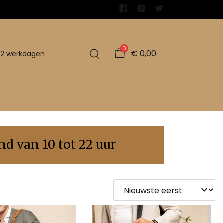
0
€ 0,00
1-2 werkdagen
d van 10 tot 22 uur