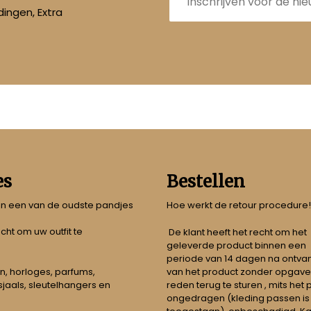
ingen, Extra
es
Bestellen
 in een van de oudste pandjes
Hoe werkt de retour procedure!
echt om uw outfit te
De klant heeft het recht om het
geleverde product binnen een
periode van 14 dagen na ontva
n, horloges, parfums,
van het product zonder opgave
jaals, sleutelhangers en
reden terug te sturen , mits het
ongedragen (kleding passen is