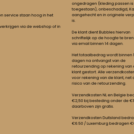
ongedragen (kleding passen is
toegestaan), onbeschadigd, Ka
aangehecht en in originele ver
t en service staan hoog in het
is.
 verkrijgen via de webshop of in
De klant dient Bubbles hiervan
schriftelijk op de hoogte te bre
via email binnen 14 dagen.
Het totaalbedrag wordt binnen 1 
dagen na ontvangst van de
retourzending op rekening van
klant gestort. Alle verzendkosten
voor rekening van de klant, net 
risico van de retourzending.
Verzendkosten NL en Belgie be
€2,50 bij besteding onder de €
daarboven zijn gratis.
Verzendkosten Duitsland bedr
€6.50 / Luxemburg bedragen €