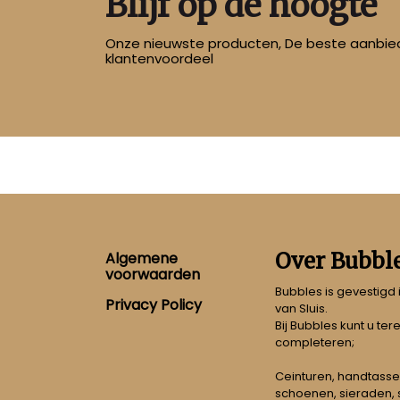
Blijf op de hoogte
Onze nieuwste producten, De beste aanbied
klantenvoordeel
Footer
Over Bubbl
Algemene
voorwaarden
Bubbles is gevestigd
Privacy Policy
van Sluis.
Bij Bubbles kunt u ter
completeren;
Ceinturen, handtasse
schoenen, sieraden, s