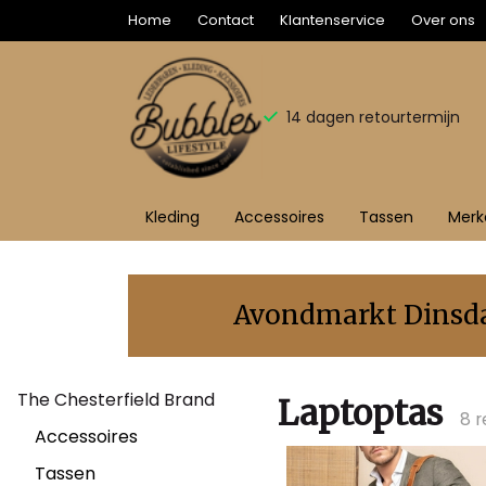
Home
Contact
Klantenservice
Over ons
14 dagen retourtermijn
Kleding
Accessoires
Tassen
Merk
Laptoptas
-
Avondmarkt Dinsdag
Bubbles
The Chesterfield Brand
Sluis
Laptoptas
8 r
Accessoires
Tassen