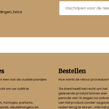
E-
mailadres
ingen, Extra
es
Bestellen
 in een van de oudste pandjes
Hoe werkt de retour procedure!
echt om uw outfit te
De klant heeft het recht om het
geleverde product binnen een
periode van 14 dagen na ontva
n, horloges, parfums,
van het product zonder opgave
jaals, sleutelhangers en
reden terug te sturen , mits het