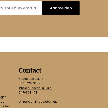
Aanmelden
Contact
Kapellestraat 13
4524CW Sluis
info@bubbles-sluis.nl
0117-308473
ngst
Uitzonderlijk gesloten op
 van
 product