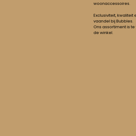
woonaccessoires.
Exclusiviteit, kwalitei
vaandel bij Bubbles.
Ons assortiment is te
de winkel.