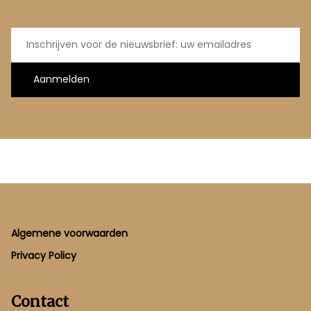
E-
mailadres
Aanmelden
Footer
Algemene voorwaarden
Privacy Policy
Contact