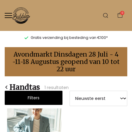
0
Gratis verzending bij besteding van €100*
Handtas
Avondmarkt Dinsdagen 28 Juli - 4
-
-11-18 Augustus geopend van 10 tot
22 uur
Bubbles
Sluis
Handtas
1 resultaten
Filters