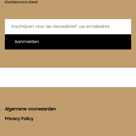
klantenvoordeel
E-
mailadres
Aanmelden
Footer
Algemene voorwaarden
Privacy Policy