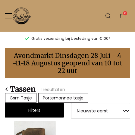
0
Gratis verzending bij besteding van €100*
Tassen
Avondmarkt Dinsdagen 28 Juli - 4
-
-11-18 Augustus geopend van 10 tot
22 uur
Bubbles
Sluis
Tassen
1 resultaten
Gsm Tasje
Portemonnee tasje
Filters