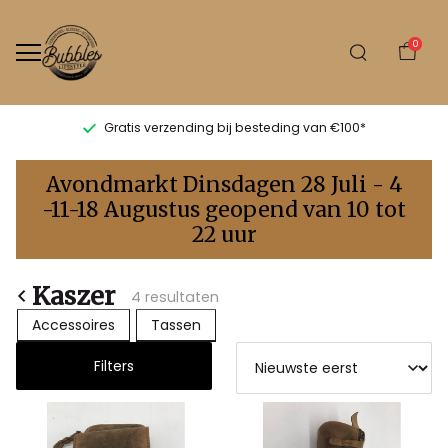
0
Gratis verzending bij besteding van €100*
Kaszer
Avondmarkt Dinsdagen 28 Juli - 4
-
-11-18 Augustus geopend van 10 tot
22 uur
Bubbles
Sluis
Kaszer
4 resultaten
Accessoires
Tassen
Filters