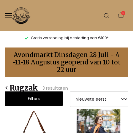
0
Gratis verzending bij besteding van €100*
Rugzak
Avondmarkt Dinsdagen 28 Juli - 4
-
-11-18 Augustus geopend van 10 tot
22 uur
Bubbles
Sluis
Rugzak
3 resultaten
Filters