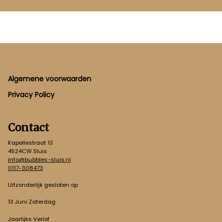
Footer
Algemene voorwaarden
Privacy Policy
Contact
Kapellestraat 13
4524CW Sluis
info@bubbles-sluis.nl
0117-308473
Uitzonderlijk gesloten op
13 Juni Zaterdag
Jaarlijks Verlof