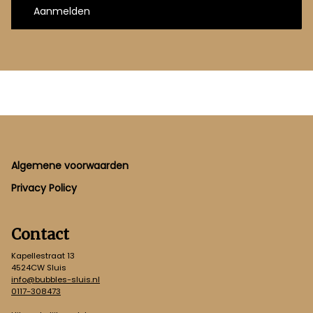
Aanmelden
Footer
Algemene voorwaarden
Privacy Policy
Contact
Kapellestraat 13
4524CW Sluis
info@bubbles-sluis.nl
0117-308473