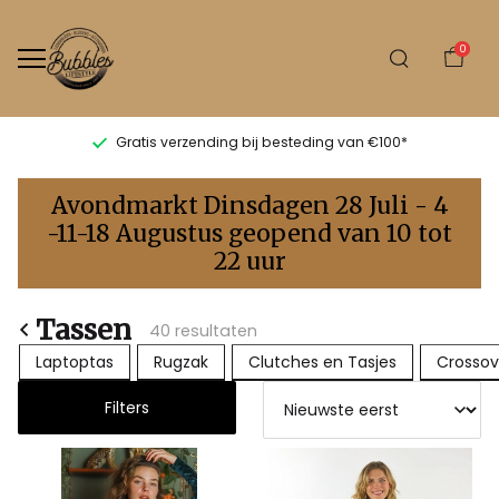
0
Levertijd 1-2 werkdagen
Tassen
Avondmarkt Dinsdagen 28 Juli - 4
-
-11-18 Augustus geopend van 10 tot
22 uur
Bubbles
Sluis
Tassen
40 resultaten
Laptoptas
Rugzak
Clutches en Tasjes
Crossov
Filters