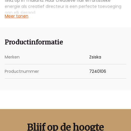
1992 op in Thailand. Haar creatieve flair en artistieke
energie als creatief directeur is een perfecte toevoeging
aan elk sieraad.
Meer tonen
Handgemaakt | Elke kraal wordt met de hand gegoten,
geverfd, gepolijst en geknoopt. We zorgen ervoor dat elk
stuk sieraad van ZSISKA met liefde en zorg gemaakt wordt.
Productinformatie
Kwaliteit | Met ervaring en toewijding heeft ZSISKA verfijnde
technische vaardigheden en hoge kwaliteitsnormen
Merken
Zsiska
ontwikkeld om ervoor te zorgen dat uw geliefde sieraden
jaren meegaan.
Productnummer
7240106
Blijf op de hoogte