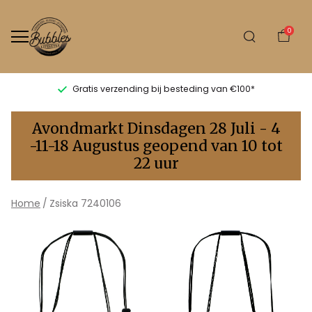
0
Gratis verzending bij besteding van €100*
Zsiska
Avondmarkt Dinsdagen 28 Juli - 4
7240106
-11-18 Augustus geopend van 10 tot
22 uur
-
Bubbles
Home
Zsiska 7240106
Sluis