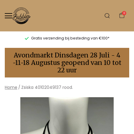
0
Gratis verzending bij besteding van €100*
40102049137
Avondmarkt Dinsdagen 28 Juli - 4
rood.
-11-18 Augustus geopend van 10 tot
22 uur
-
Bubbles
Home
Zsiska 40102049137 rood.
Sluis