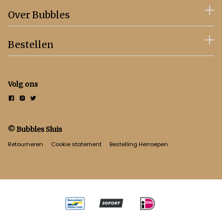
Over Bubbles
Bestellen
Volg ons
© Bubbles Sluis
Retourneren
Cookie statement
Bestelling Herroepen