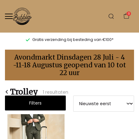
0
Gratis verzending bij besteding van €100*
Trolley
Avondmarkt Dinsdagen 28 Juli - 4
-
-11-18 Augustus geopend van 10 tot
22 uur
Bubbles
Sluis
Trolley
1 resultaten
Filters