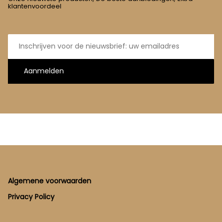
klantenvoordeel
E-
mailadres
Aanmelden
Footer
Algemene voorwaarden
Privacy Policy