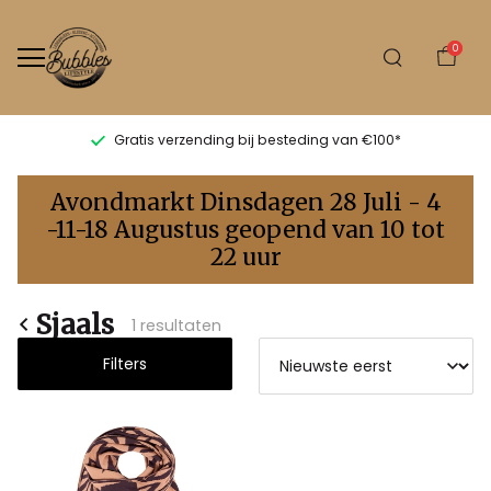
0
Gratis verzending bij besteding van €100*
Sjaals
Avondmarkt Dinsdagen 28 Juli - 4
-
-11-18 Augustus geopend van 10 tot
22 uur
Bubbles
Sluis
Sjaals
1 resultaten
Filters