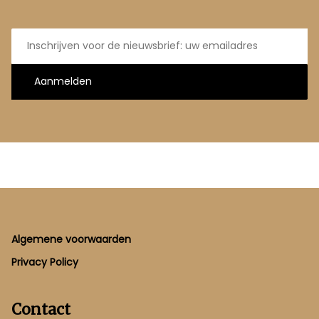
E-
mailadres
Aanmelden
Footer
Algemene voorwaarden
Privacy Policy
Contact