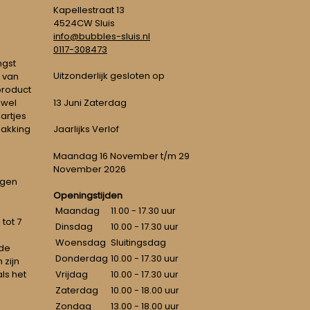
Kapellestraat 13
4524CW Sluis
info@bubbles-sluis.nl
0117-308473
ngst
Uitzonderlijk gesloten op
 van
 product
 wel
13 Juni Zaterdag
artjes
pakking
Jaarlijks Verlof
Maandag 16 November t/m 29
November 2026
ngen
Openingstijden
Maandag
11.00 - 17.30 uur
tot 7
Dinsdag
10.00 - 17.30 uur
Woensdag
Sluitingsdag
 de
Donderdag
10.00 - 17.30 uur
 zijn
als het
Vrijdag
10.00 - 17.30 uur
Zaterdag
10.00 - 18.00 uur
Zondag
13.00 - 18.00 uur