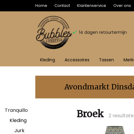
Home
Contact
Klantenservice
Over ons
14 dagen retourtermijn
Kleding
Accessoires
Tassen
Merk
Broek
-
Avondmarkt Dinsdag
Bubbles
Tranquillo
Sluis
Broek
2 resultat
Kleding
Jurk