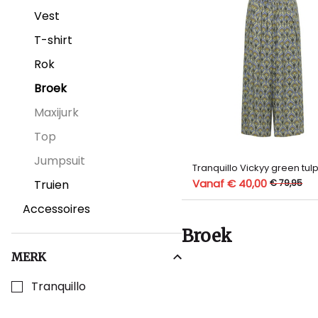
Vest
T-shirt
Rok
Broek
Maxijurk
Top
Jumpsuit
Tranquillo Vickyy green tul
Vanaf € 40,00
€ 79,95
Truien
Accessoires
Broek
MERK
Kies een Merk om op te filteren
Tranquillo