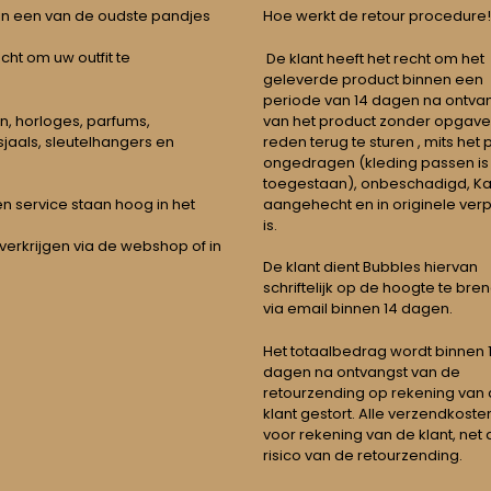
 in een van de oudste pandjes
Hoe werkt de retour procedure!
echt om uw outfit te
De klant heeft het recht om het
geleverde product binnen een
periode van 14 dagen na ontva
n, horloges, parfums,
van het product zonder opgave
jaals, sleutelhangers en
reden terug te sturen , mits het
ongedragen (kleding passen is
toegestaan), onbeschadigd, Ka
aangehecht en in originele ver
t en service staan hoog in het
is.
 verkrijgen via de webshop of in
De klant dient Bubbles hiervan
schriftelijk op de hoogte te bre
via email binnen 14 dagen.
Het totaalbedrag wordt binnen 1 
dagen na ontvangst van de
retourzending op rekening van
klant gestort. Alle verzendkosten
voor rekening van de klant, net 
risico van de retourzending.