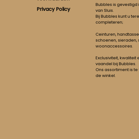
Bubbles is gevestigd
Privacy Policy
van Sluis.
Bij Bubbles kunt u ter
completeren;
Ceinturen, handtasse
schoenen, sieraden, s
woonaccessoires.
Exclusiviteit, kwalitei
vaandel bij Bubbles.
Ons assortiment is te
de winkel.