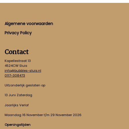
Footer
Algemene voorwaarden
Privacy Policy
Contact
Kapellestraat 13
4524CW Sluis
info@bubbles-sluis.nl
0117-308473
Uitzonderlijk gesloten op
13 Juni Zaterdag
Jaarlijks Verlof
Maandag 16 November t/m 29 November 2026
Openingstijden