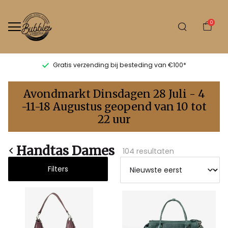
0
Levertijd 1-2 werkdagen
Handtas
Avondmarkt Dinsdagen 28 Juli - 4
dames
-11-18 Augustus geopend van 10 tot
22 uur
-
Bubbles
Handtas Dames
104 resultaten
Sluis
Filters