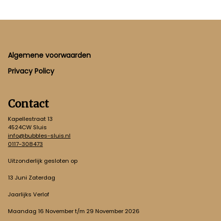
Footer
Algemene voorwaarden
Privacy Policy
Contact
Kapellestraat 13
4524CW Sluis
info@bubbles-sluis.nl
0117-308473
Uitzonderlijk gesloten op
13 Juni Zaterdag
Jaarlijks Verlof
Maandag 16 November t/m 29 November 2026