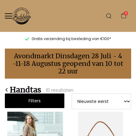
0
Gratis verzending bij besteding van €100*
Handtas
Avondmarkt Dinsdagen 28 Juli - 4
-
-11-18 Augustus geopend van 10 tot
22 uur
Bubbles
Sluis
Handtas
10 resultaten
Filters