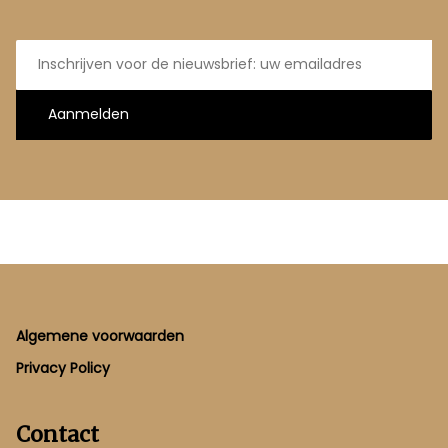
E-
mailadres
Aanmelden
Footer
Algemene voorwaarden
Privacy Policy
Contact