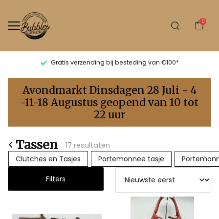
0
Gratis verzending bij besteding van €100*
Tassen
Avondmarkt Dinsdagen 28 Juli - 4
-
-11-18 Augustus geopend van 10 tot
22 uur
Bubbles
Sluis
Tassen
17 resultaten
Clutches en Tasjes
Portemonnee tasje
Portemon
Filters