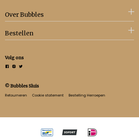
Over Bubbles
Bestellen
Volg ons
© Bubbles Sluis
Retourneren
Cookie statement
Bestelling Herroepen