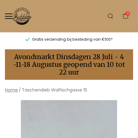
0
Gratis verzending bij besteding van €100*
Walfischgasse
Avondmarkt Dinsdagen 28 Juli - 4
15
-11-18 Augustus geopend van 10 tot
22 uur
-
Bubbles
Home
Taschendieb Walfischgasse 15
Sluis