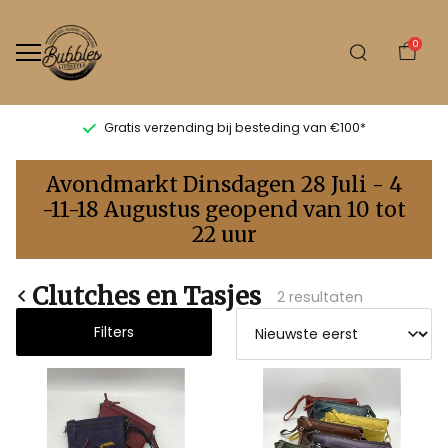
0
Gratis verzending bij besteding van €100*
Clutches
Avondmarkt Dinsdagen 28 Juli - 4
en
-11-18 Augustus geopend van 10 tot
22 uur
Tasjes
-
Clutches en Tasjes
2 resultaten
Bubbles
Filters
Sluis