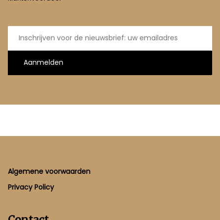
E-
mailadres
Aanmelden
Footer
Algemene voorwaarden
Privacy Policy
Contact