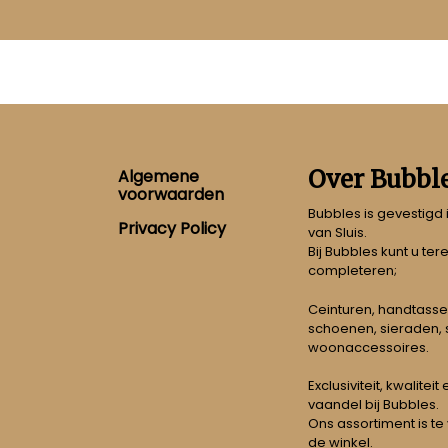
Footer
Over Bubbl
Algemene
voorwaarden
Bubbles is gevestigd
Privacy Policy
van Sluis.
Bij Bubbles kunt u ter
completeren;
Ceinturen, handtasse
schoenen, sieraden, s
woonaccessoires.
Exclusiviteit, kwalitei
vaandel bij Bubbles.
Ons assortiment is te
de winkel.