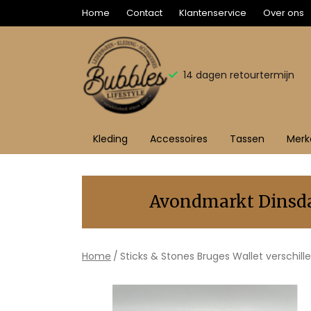
Home
Contact
Klantenservice
Over ons
14 dagen retourtermijn
Kleding
Accessoires
Tassen
Merk
Bruges
Wallet
Avondmarkt Dinsdag
verschillende
kleuren
Home
Sticks & Stones Bruges Wallet verschill
-