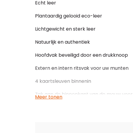
Echt leer
Plantaardig gelooid eco-leer
Lichtgewicht en sterk leer
Natuurlijk en authentiek
Hoofdvak beveiligd door een drukknoop
Extern en intern ritsvak voor uw munten
4 kaartsleuven binnenin
Zak aan de binnenkant van de mouw voor
Meer tonen
Het hoofdvak heeft genoeg ruimte voor ee
Garantie;1 jaar