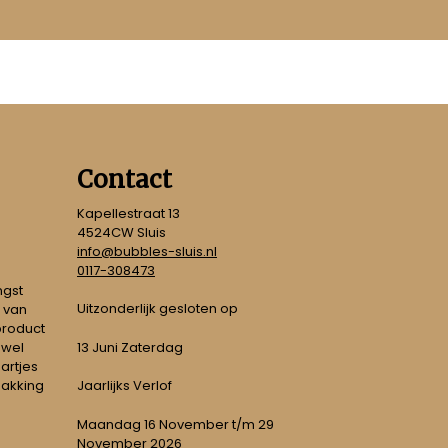
Contact
Kapellestraat 13
4524CW Sluis
info@bubbles-sluis.nl
0117-308473
ngst
Uitzonderlijk gesloten op
 van
 product
 wel
13 Juni Zaterdag
artjes
pakking
Jaarlijks Verlof
Maandag 16 November t/m 29
November 2026