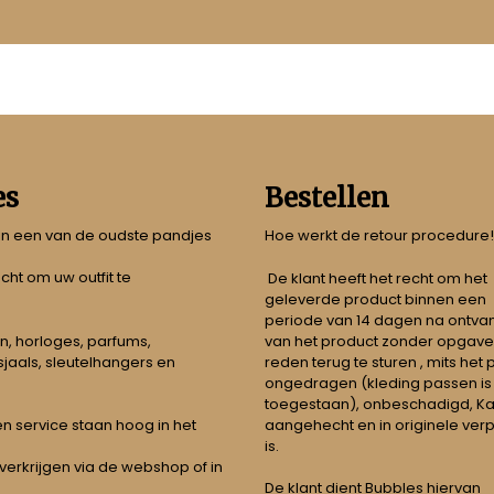
es
Bestellen
 in een van de oudste pandjes
Hoe werkt de retour procedure!
echt om uw outfit te
De klant heeft het recht om het
geleverde product binnen een
periode van 14 dagen na ontva
n, horloges, parfums,
van het product zonder opgave
jaals, sleutelhangers en
reden terug te sturen , mits het
ongedragen (kleding passen is
toegestaan), onbeschadigd, Ka
aangehecht en in originele ver
t en service staan hoog in het
is.
 verkrijgen via de webshop of in
De klant dient Bubbles hiervan