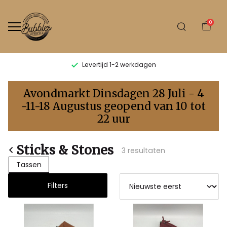
0
Levertijd 1-2 werkdagen
Sticks
Avondmarkt Dinsdagen 28 Juli - 4
&
-11-18 Augustus geopend van 10 tot
22 uur
Stones
-
Sticks & Stones
3 resultaten
Bubbles
Tassen
Sluis
Filters