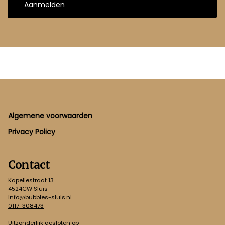
Aanmelden
Footer
Algemene voorwaarden
Privacy Policy
Contact
Kapellestraat 13
4524CW Sluis
info@bubbles-sluis.nl
0117-308473
Uitzonderlijk gesloten op