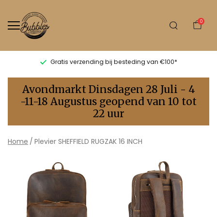
0
Gratis verzending bij besteding van €100*
Plevier
Avondmarkt Dinsdagen 28 Juli - 4
SHEFFIELD
-11-18 Augustus geopend van 10 tot
22 uur
RUGZAK
16
Home
Plevier SHEFFIELD RUGZAK 16 INCH
INCH
-
Bubbles