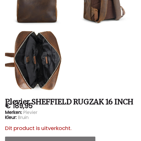
Sluis
Plevier SHEFFIELD RUGZAK 16 INCH
€ 189,95
Merken:
Plevier
Kleur:
Bruin
Dit product is uitverkocht.