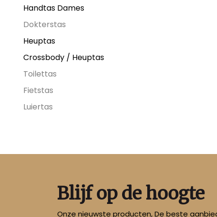
Handtas Dames
Dokterstas
Heuptas
Crossbody / Heuptas
Toilettas
Fietstas
Luiertas
Blijf op de hoogte
Onze nieuwste producten, De beste aanbied