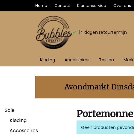
Home
Contact
Klantenservice
Over ons
14 dagen retourtermijn
Kleding
Accessoires
Tassen
Merk
Portemonnee
tasje
Avondmarkt Dinsdag
-
Sale
Bubbles
Portemonnee
Kleding
Sluis
Geen producten gevond
Accessoires