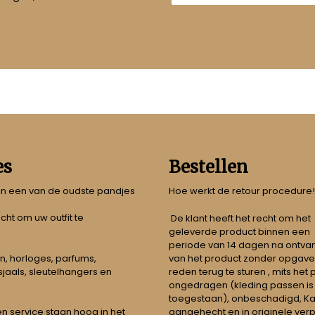
es
Bestellen
 in een van de oudste pandjes
Hoe werkt de retour procedure!
echt om uw outfit te
De klant heeft het recht om het
geleverde product binnen een
periode van 14 dagen na ontva
n, horloges, parfums,
van het product zonder opgave
jaals, sleutelhangers en
reden terug te sturen , mits het
ongedragen (kleding passen is
toegestaan), onbeschadigd, Ka
aangehecht en in originele ver
t en service staan hoog in het