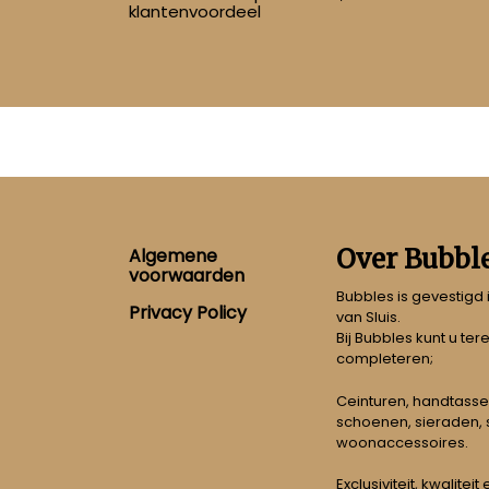
klantenvoordeel
Footer
Over Bubbl
Algemene
voorwaarden
Bubbles is gevestigd
Privacy Policy
van Sluis.
Bij Bubbles kunt u ter
completeren;
Ceinturen, handtasse
schoenen, sieraden, s
woonaccessoires.
Exclusiviteit, kwalitei