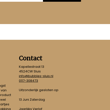
Contact
Kapellestraat 13
4524CW Sluis
info@bubbles-sluis.nl
0117-308473
ngst
Uitzonderlijk gesloten op
 van
 product
 wel
13 Juni Zaterdag
artjes
pakking
Jaarlijks Verlof