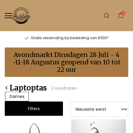
0
Gratis verzending bij besteding van €100*
Laptoptas
Avondmarkt Dinsdagen 28 Juli - 4
-
-11-18 Augustus geopend van 10 tot
22 uur
Bubbles
Sluis
Laptoptas
2 resultaten
Dames
Filters