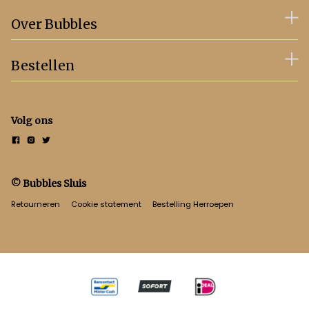
Over Bubbles
Bestellen
Volg ons
© Bubbles Sluis
Retourneren
Cookie statement
Bestelling Herroepen