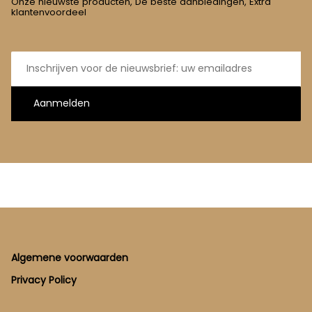
Onze nieuwste producten, De beste aanbiedingen, Extra
klantenvoordeel
E-
mailadres
Aanmelden
Footer
Algemene voorwaarden
Privacy Policy