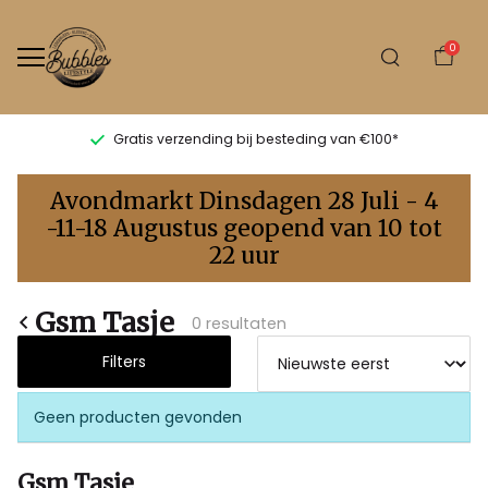
0
Gratis verzending bij besteding van €100*
Gsm
Avondmarkt Dinsdagen 28 Juli - 4
Tasje
-11-18 Augustus geopend van 10 tot
22 uur
-
Bubbles
Gsm Tasje
0 resultaten
Sluis
Filters
Geen producten gevonden
Gsm Tasje