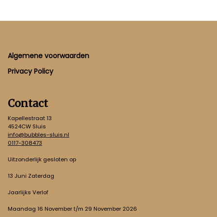
Footer
Algemene voorwaarden
Privacy Policy
Contact
Kapellestraat 13
4524CW Sluis
info@bubbles-sluis.nl
0117-308473
Uitzonderlijk gesloten op
13 Juni Zaterdag
Jaarlijks Verlof
Maandag 16 November t/m 29 November 2026