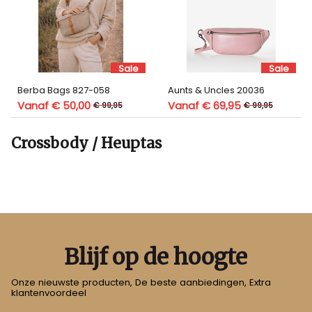
Sale
Sale
Berba Bags 827-058
Aunts & Uncles 20036
Vanaf € 50,00
Vanaf € 69,95
€ 99,95
€ 99,95
Crossbody / Heuptas
Blijf op de hoogte
Onze nieuwste producten, De beste aanbiedingen, Extra
klantenvoordeel