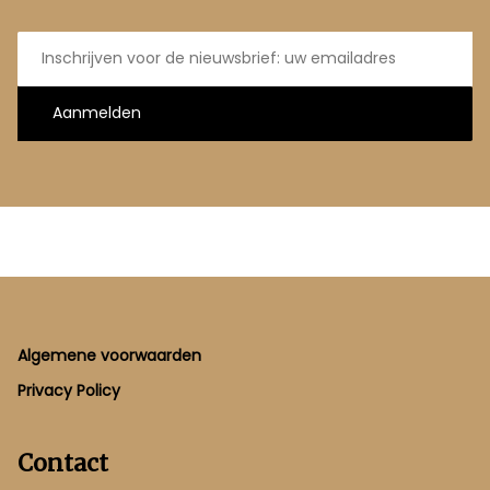
E-
mailadres
Aanmelden
Footer
Algemene voorwaarden
Privacy Policy
Contact