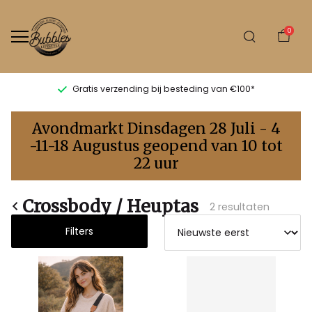
0
Gratis verzending bij besteding van €100*
Borst/Buik
Avondmarkt Dinsdagen 28 Juli - 4
tas
-11-18 Augustus geopend van 10 tot
22 uur
-
Bubbles
Crossbody / Heuptas
2 resultaten
Sluis
Filters