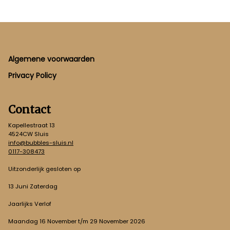
Footer
Algemene voorwaarden
Privacy Policy
Contact
Kapellestraat 13
4524CW Sluis
info@bubbles-sluis.nl
0117-308473
Uitzonderlijk gesloten op
13 Juni Zaterdag
Jaarlijks Verlof
Maandag 16 November t/m 29 November 2026