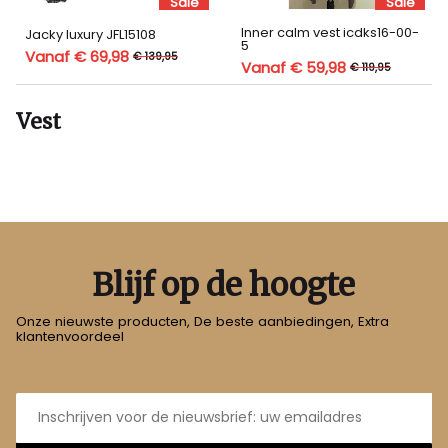
Sale
Sale
Inner calm vest icdks16-00-
Jacky luxury JFL15108
5
Vanaf € 69,98
€ 139,95
Vanaf € 59,98
€ 119,95
Vest
Blijf op de hoogte
Onze nieuwste producten, De beste aanbiedingen, Extra
klantenvoordeel
E-
mailadres