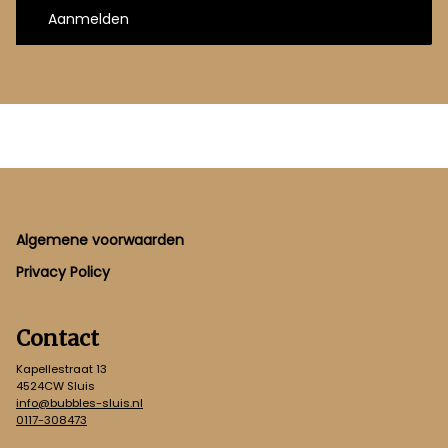
Aanmelden
Footer
Algemene voorwaarden
Privacy Policy
Contact
Kapellestraat 13
4524CW Sluis
info@bubbles-sluis.nl
0117-308473