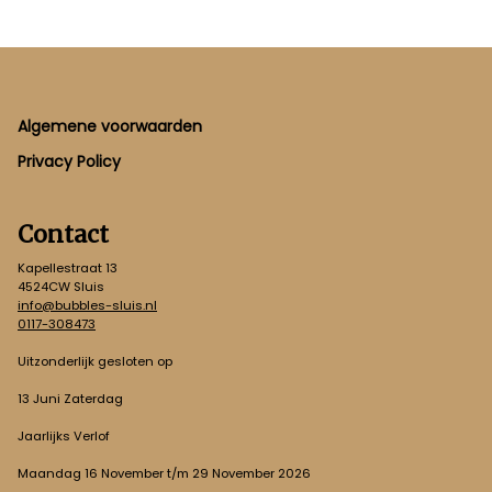
Footer
Algemene voorwaarden
Privacy Policy
Contact
Kapellestraat 13
4524CW Sluis
info@bubbles-sluis.nl
0117-308473
Uitzonderlijk gesloten op
13 Juni Zaterdag
Jaarlijks Verlof
Maandag 16 November t/m 29 November 2026