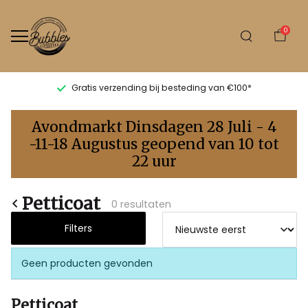
0
Gratis verzending bij besteding van €100*
Petticoat
Avondmarkt Dinsdagen 28 Juli - 4
-
-11-18 Augustus geopend van 10 tot
22 uur
Bubbles
Sluis
Petticoat
0 resultaten
Filters
Geen producten gevonden
Petticoat