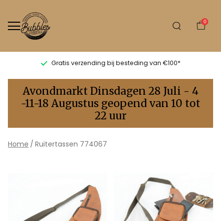
0
Gratis verzending bij besteding van €100*
774067
Avondmarkt Dinsdagen 28 Juli - 4
-
-11-18 Augustus geopend van 10 tot
22 uur
Bubbles
Sluis
Home
Ruitertassen 774067