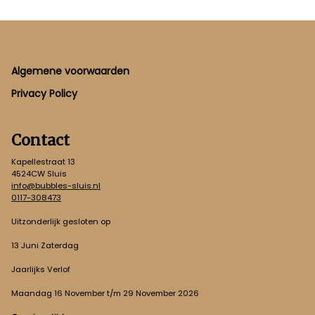
Footer
Algemene voorwaarden
Privacy Policy
Contact
Kapellestraat 13
4524CW Sluis
info@bubbles-sluis.nl
0117-308473
Uitzonderlijk gesloten op
13 Juni Zaterdag
Jaarlijks Verlof
Maandag 16 November t/m 29 November 2026