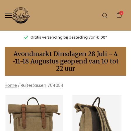
0
Gratis verzending bij besteding van €100*
764054
Avondmarkt Dinsdagen 28 Juli - 4
-
-11-18 Augustus geopend van 10 tot
22 uur
Bubbles
Sluis
Home
Ruitertassen 764054