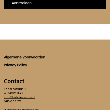
Aanmelden
Footer
Algemene voorwaarden
Privacy Policy
Contact
Kapellestraat 13
4524CW Sluis
info@bubbles-sluis.nl
0117-308473
Uitzonderlijk gesloten op