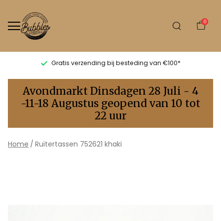
0
Gratis verzending bij besteding van €100*
752621
Avondmarkt Dinsdagen 28 Juli - 4
khaki
-11-18 Augustus geopend van 10 tot
22 uur
-
Bubbles
Home
Ruitertassen 752621 khaki
Sluis