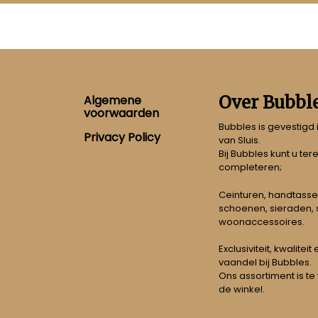
Footer
Over Bubbl
Algemene
voorwaarden
Bubbles is gevestigd
Privacy Policy
van Sluis.
Bij Bubbles kunt u ter
completeren;
Ceinturen, handtasse
schoenen, sieraden, s
woonaccessoires.
Exclusiviteit, kwalitei
vaandel bij Bubbles.
Ons assortiment is te
de winkel.