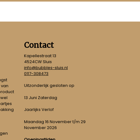
Contact
Kapellestraat 13
4524CW Sluis
info@bubbles-sluis.nl
0117-308473
ngst
Uitzonderlijk gesloten op
 van
 product
 wel
13 Juni Zaterdag
artjes
pakking
Jaarlijks Verlof
Maandag 16 November t/m 29
November 2026
ngen
Openingstijden