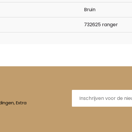
Bruin
732625 ranger
E-
mailadres
ingen, Extra