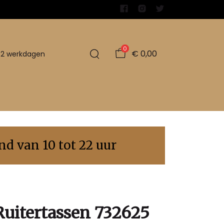
0
€ 0,00
1-2 werkdagen
d van 10 tot 22 uur
Ruitertassen 732625