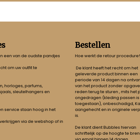
es
Bestellen
 in een van de oudste pandjes
Hoe werkt de retour procedure!
echt om uw outfit te
De klant heeft het recht om het
geleverde product binnen een
periode van 14 dagen na ontva
n, horloges, parfums,
van het product zonder opgave
jaals, sleutelhangers en
reden terug te sturen , mits het
ongedragen (kleding passen is
toegestaan), onbeschadigd, Ka
aangehecht en in originele ver
t en service staan hoog in het
is.
 verkrijgen via de webshop of in
De klant dient Bubbles hiervan
schriftelijk op de hoogte te bre
via email binnen 14 dagen.