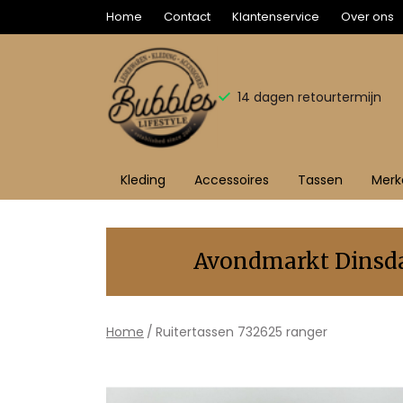
Home
Contact
Klantenservice
Over ons
14 dagen retourtermijn
Kleding
Accessoires
Tassen
Merk
732625T
ranger
Avondmarkt Dinsdag
-
Bubbles
Home
Ruitertassen 732625 ranger
Sluis