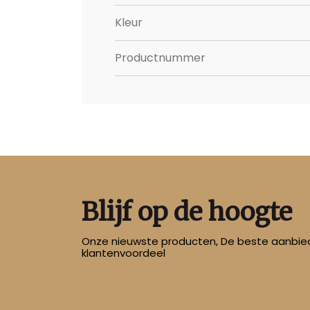
Kleur
Productnummer
Blijf op de hoogte
Onze nieuwste producten, De beste aanbied
klantenvoordeel