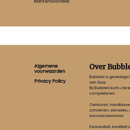
klantenvoordeel
Footer
Over Bubbl
Algemene
voorwaarden
Bubbles is gevestigd
Privacy Policy
van Sluis.
Bij Bubbles kunt u ter
completeren;
Ceinturen, handtasse
schoenen, sieraden, s
woonaccessoires.
Exclusiviteit, kwalitei