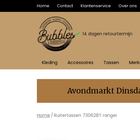
Home
Contact
Klantenservice
Over ons
14 dagen retourtermijn
Kleding
Accessoires
Tassen
Merk
730628T
ranger
Avondmarkt Dinsdag
-
Bubbles
Home
Ruitertassen 730628T ranger
Sluis