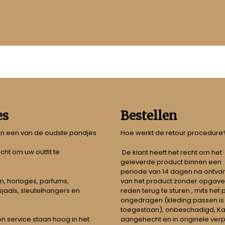
es
Bestellen
 in een van de oudste pandjes
Hoe werkt de retour procedure!
echt om uw outfit te
De klant heeft het recht om het
geleverde product binnen een
periode van 14 dagen na ontva
n, horloges, parfums,
van het product zonder opgave
jaals, sleutelhangers en
reden terug te sturen , mits het
ongedragen (kleding passen is
toegestaan), onbeschadigd, Ka
aangehecht en in originele ver
t en service staan hoog in het