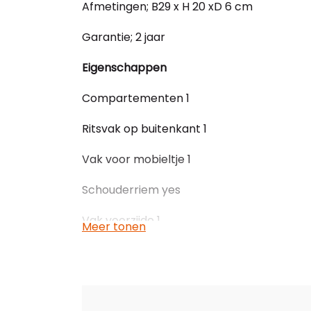
Afmetingen; B29 x H 20 xD 6 cm
Garantie; 2 jaar
Eigenschappen
Compartementen 1
Ritsvak op buitenkant 1
Vak voor mobieltje 1
Schouderriem yes
Vak voorzijde 1
Meer tonen