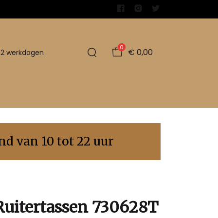
0
€ 0,00
1-2 werkdagen
d van 10 tot 22 uur
Ruitertassen 730628T