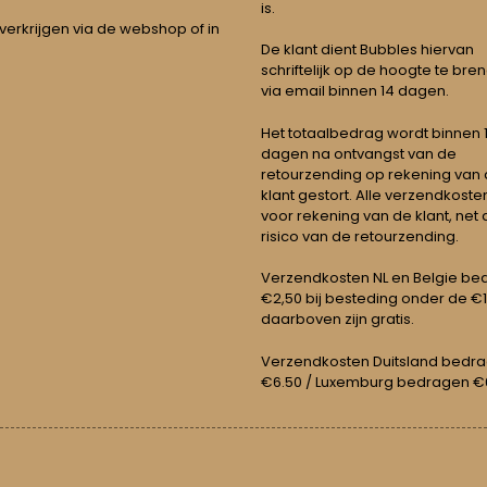
is.
 verkrijgen via de webshop of in
De klant dient Bubbles hiervan
schriftelijk op de hoogte te bre
via email binnen 14 dagen.
Het totaalbedrag wordt binnen 1 
dagen na ontvangst van de
retourzending op rekening van
klant gestort. Alle verzendkosten
voor rekening van de klant, net 
risico van de retourzending.
Verzendkosten NL en Belgie be
€2,50 bij besteding onder de €
daarboven zijn gratis.
Verzendkosten Duitsland bedr
€6.50 / Luxemburg bedragen €