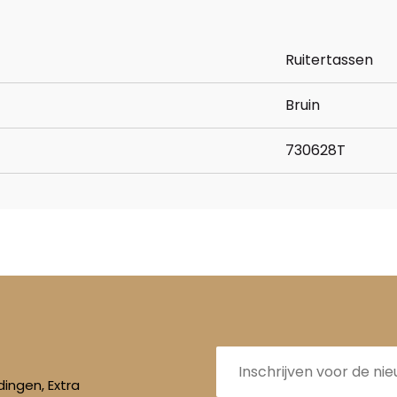
Ruitertassen
Bruin
730628T
E-
mailadres
ingen, Extra