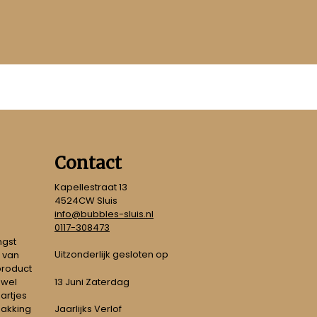
Contact
Kapellestraat 13
4524CW Sluis
info@bubbles-sluis.nl
0117-308473
ngst
Uitzonderlijk gesloten op
 van
 product
 wel
13 Juni Zaterdag
artjes
pakking
Jaarlijks Verlof