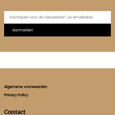
E-
mailadres
Aanmelden
Footer
Algemene voorwaarden
Privacy Policy
Contact