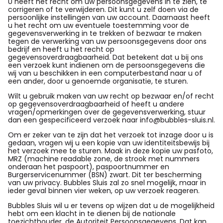
U heeft het recht om uw persoonsgegevens in te zien, te
corrigeren of te verwijderen. Dit kunt u zelf doen via de
persoonlijke instellingen van uw account. Daarnaast heeft
u het recht om uw eventuele toestemming voor de
gegevensverwerking in te trekken of bezwaar te maken
tegen de verwerking van uw persoonsgegevens door ons
bedrijf en heeft u het recht op
gegevensoverdraagbaarheid. Dat betekent dat u bij ons
een verzoek kunt indienen om de persoonsgegevens die
wij van u beschikken in een computerbestand naar u of
een ander, door u genoemde organisatie, te sturen.
Wilt u gebruik maken van uw recht op bezwaar en/of recht
op gegevensoverdraagbaarheid of heeft u andere
vragen/opmerkingen over de gegevensverwerking, stuur
dan een gespecificeerd verzoek naar info@bubbles-sluis.nl.
Om er zeker van te zijn dat het verzoek tot inzage door u is
gedaan, vragen wij u een kopie van uw identiteitsbewijs bij
het verzoek mee te sturen. Maak in deze kopie uw pasfoto,
MRZ (machine readable zone, de strook met nummers
onderaan het paspoort), paspoortnummer en
Burgerservicenummer (BSN) zwart. Dit ter bescherming
van uw privacy. Bubbles Sluis zal zo snel mogelijk, maar in
ieder geval binnen vier weken, op uw verzoek reageren.
Bubbles Sluis wil u er tevens op wijzen dat u de mogelijkheid
hebt om een klacht in te dienen bij de nationale
toezichthouder, de Autoriteit Persoonsgegevens. Dat kan