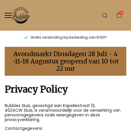
0
Gratis verzending bij besteding van €100*
Privacy
Avondmarkt Dinsdagen 28 Juli - 4
Policy
-11-18 Augustus geopend van 10 tot
22 uur
-
Bubbles
Privacy Policy
Sluis
Bubbles Sluis, gevestigd aan Kapellestraat 13,
4524CW Sluis, is verantwoordelijk voor de verwerking van
persoonsgegevens zoals weergegeven in deze
privacyverklaring.
Contactgegevens: