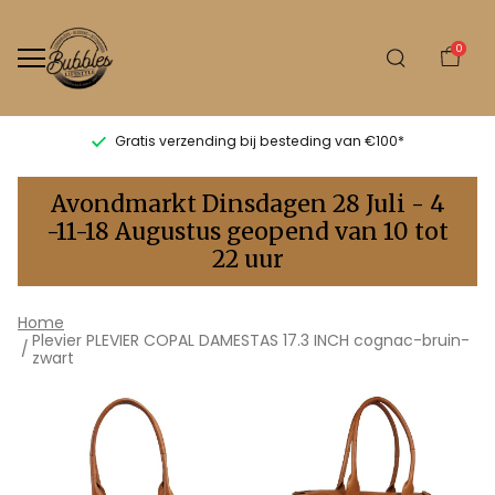
0
Gratis verzending bij besteding van €100*
Plevier
Avondmarkt Dinsdagen 28 Juli - 4
PLEVIER
-11-18 Augustus geopend van 10 tot
22 uur
COPAL
DAMESTAS
Home
Plevier PLEVIER COPAL DAMESTAS 17.3 INCH cognac-bruin-
17.3
zwart
INCH
cognac-