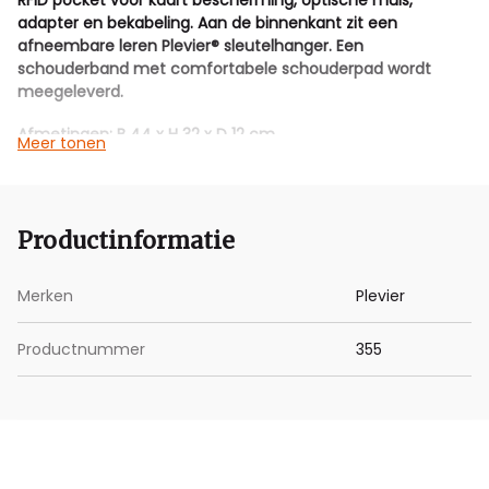
RFID pocket voor kaart bescherming, optische muis,
adapter en bekabeling. Aan de binnenkant zit een
afneembare leren Plevier® sleutelhanger. Een
schouderband met comfortabele schouderpad wordt
meegeleverd.
Afmetingen; B 44 x H 32 x D 12 cm
Meer tonen
laptop vak ; B 43 x H 30 x D 3,5 cm.
garantie; 2 jaar
Productinformatie
Merken
Plevier
Productnummer
355