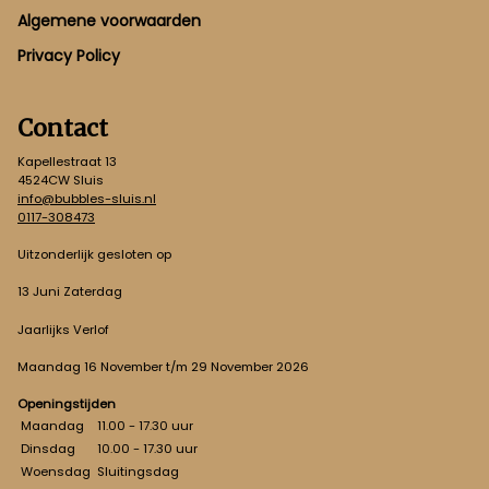
Footer
Algemene voorwaarden
Privacy Policy
Contact
Kapellestraat 13
4524CW Sluis
info@bubbles-sluis.nl
0117-308473
Uitzonderlijk gesloten op
13 Juni Zaterdag
Jaarlijks Verlof
Maandag 16 November t/m 29 November 2026
Openingstijden
Maandag
11.00 - 17.30 uur
Dinsdag
10.00 - 17.30 uur
Woensdag
Sluitingsdag