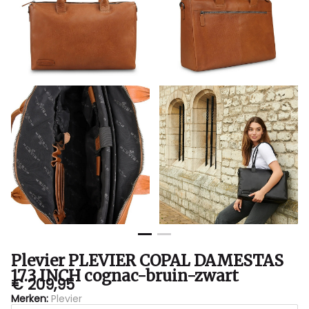
bruin-
zwart
-
Bubbles
Sluis
Plevier PLEVIER COPAL DAMESTAS
17.3 INCH cognac-bruin-zwart
€ 209,95
Merken:
Plevier