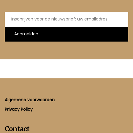
E-
mailadres
Aanmelden
Footer
Algemene voorwaarden
Privacy Policy
Contact