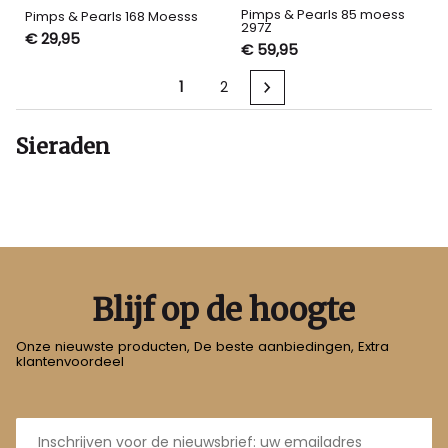
Pimps & Pearls 85 moess
Pimps & Pearls 168 Moesss
297Z
€ 29,95
€ 59,95
1
2
Sieraden
Blijf op de hoogte
Onze nieuwste producten, De beste aanbiedingen, Extra
klantenvoordeel
E-
mailadres