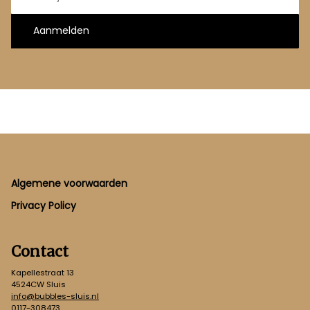
Aanmelden
Footer
Algemene voorwaarden
Privacy Policy
Contact
Kapellestraat 13
4524CW Sluis
info@bubbles-sluis.nl
0117-308473