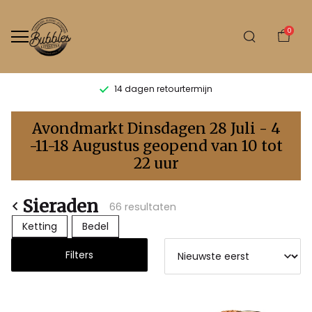
0
14 dagen retourtermijn
Sieraden
Avondmarkt Dinsdagen 28 Juli - 4
-
-11-18 Augustus geopend van 10 tot
22 uur
Bubbles
Sluis
Sieraden
66 resultaten
Ketting
Bedel
Filters