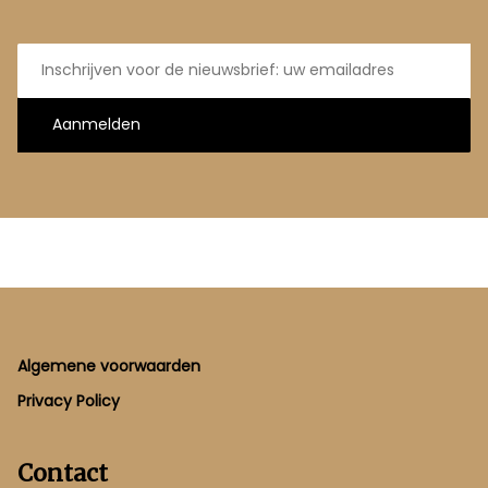
E-
mailadres
Aanmelden
Footer
Algemene voorwaarden
Privacy Policy
Contact