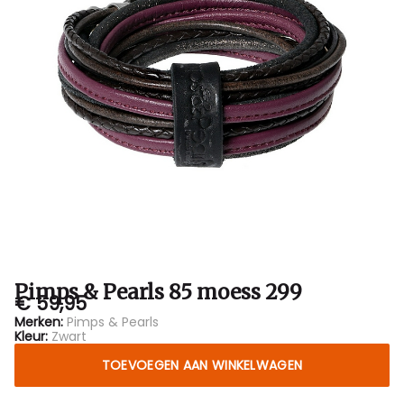
Bubbles
Sluis
Pimps & Pearls 85 moess 299
€ 59,95
Merken:
Pimps & Pearls
Kleur:
Zwart
TOEVOEGEN AAN WINKELWAGEN