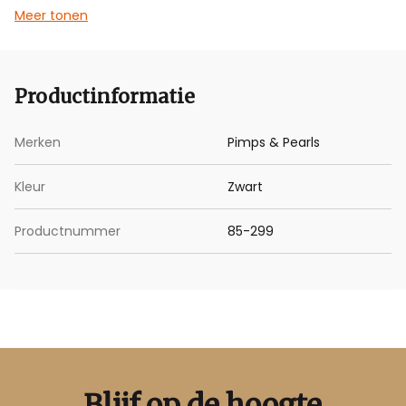
Meer tonen
Deze armband bestaat uit twee delen, beide met een
lengte van 1 meter.
Productinformatie
Merken
Pimps & Pearls
Kleur
Zwart
Productnummer
85-299
Blijf op de hoogte