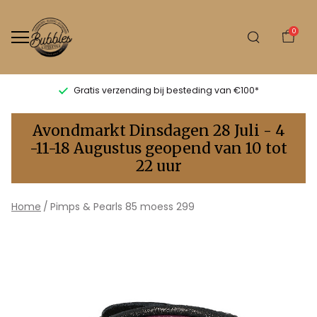
0
Gratis verzending bij besteding van €100*
Pimps
Avondmarkt Dinsdagen 28 Juli - 4
&
-11-18 Augustus geopend van 10 tot
22 uur
Pearls
85
Home
Pimps & Pearls 85 moess 299
moess
299
-