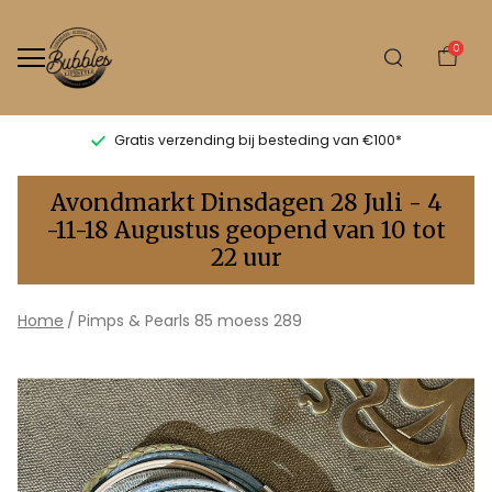
0
Gratis verzending bij besteding van €100*
Pimps
Avondmarkt Dinsdagen 28 Juli - 4
&
-11-18 Augustus geopend van 10 tot
22 uur
Pearls
85
Home
Pimps & Pearls 85 moess 289
moess
289
-