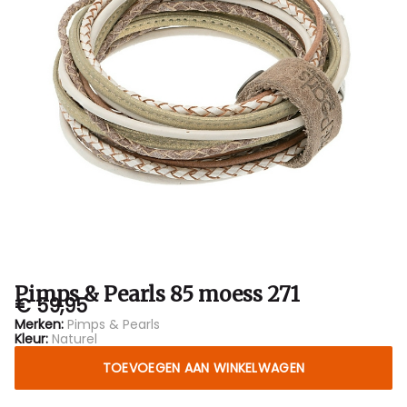
Bubbles
Sluis
Pimps & Pearls 85 moess 271
€ 59,95
Merken:
Pimps & Pearls
Kleur:
Naturel
TOEVOEGEN AAN WINKELWAGEN