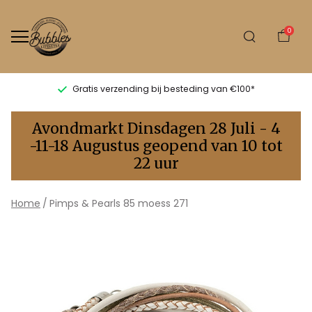
0
Gratis verzending bij besteding van €100*
Pimps
Avondmarkt Dinsdagen 28 Juli - 4
&
-11-18 Augustus geopend van 10 tot
22 uur
Pearls
85
Home
Pimps & Pearls 85 moess 271
moess
271
-