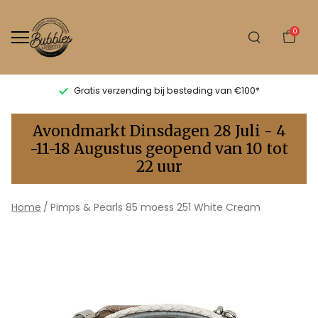
0
Gratis verzending bij besteding van €100*
Pimps
Avondmarkt Dinsdagen 28 Juli - 4
&
-11-18 Augustus geopend van 10 tot
22 uur
Pearls
85
Home
Pimps & Pearls 85 moess 251 White Cream
moess
251
White