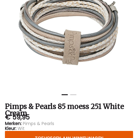
Cream
-
Bubbles
Sluis
Pimps & Pearls 85 moess 251 White
Cream
€ 59,95
Merken:
Pimps & Pearls
Kleur:
Wit