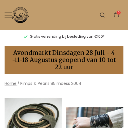
0
Gratis verzending bij besteding van €100*
85
Avondmarkt Dinsdagen 28 Juli - 4
moess
-11-18 Augustus geopend van 10 tot
22 uur
2004
-
Home
Pimps & Pearls 85 moess 2004
Bubbles
Sluis