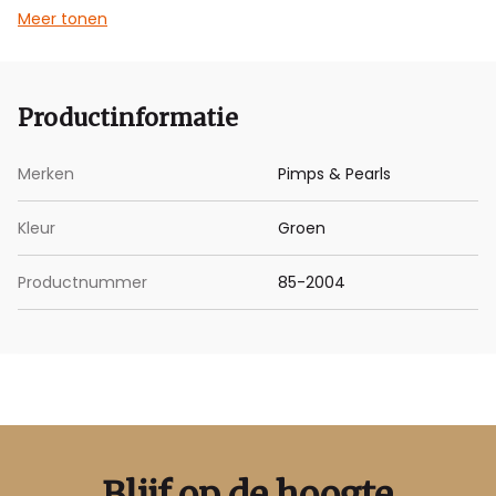
Meer tonen
Deze armband bestaat uit twee delen, beide met een
lengte van 1 meter.
Productinformatie
Merken
Pimps & Pearls
Kleur
Groen
Productnummer
85-2004
Blijf op de hoogte