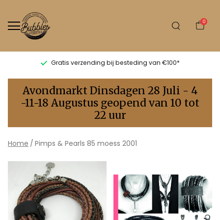
0
Gratis verzending bij besteding van €100*
85
Avondmarkt Dinsdagen 28 Juli - 4
moess
-11-18 Augustus geopend van 10 tot
22 uur
2001
-
Home
Pimps & Pearls 85 moess 2001
Bubbles
Sluis