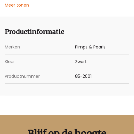
Meer tonen
Deze armband bestaat uit twee delen, beide met een
lengte van 1 meter.
Productinformatie
Merken
Pimps & Pearls
Kleur
Zwart
Productnummer
85-2001
Blijf op de hoogte