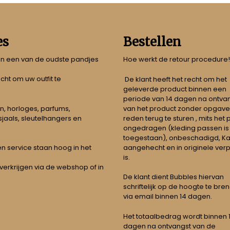
es
Bestellen
 in een van de oudste pandjes
Hoe werkt de retour procedure!
echt om uw outfit te
De klant heeft het recht om het
geleverde product binnen een
periode van 14 dagen na ontva
n, horloges, parfums,
van het product zonder opgave
jaals, sleutelhangers en
reden terug te sturen , mits het
ongedragen (kleding passen is
toegestaan), onbeschadigd, Ka
aangehecht en in originele ver
t en service staan hoog in het
is.
 verkrijgen via de webshop of in
De klant dient Bubbles hiervan
schriftelijk op de hoogte te bre
via email binnen 14 dagen.
Het totaalbedrag wordt binnen 1 
dagen na ontvangst van de