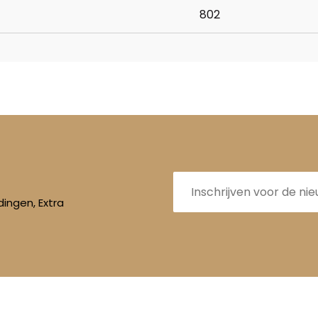
802
E-
mailadres
ingen, Extra