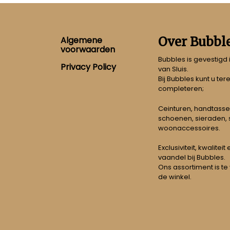
Footer
Over Bubbl
Algemene
voorwaarden
Bubbles is gevestigd
Privacy Policy
van Sluis.
Bij Bubbles kunt u ter
completeren;
Ceinturen, handtasse
schoenen, sieraden, s
woonaccessoires.
Exclusiviteit, kwalitei
vaandel bij Bubbles.
Ons assortiment is te
de winkel.