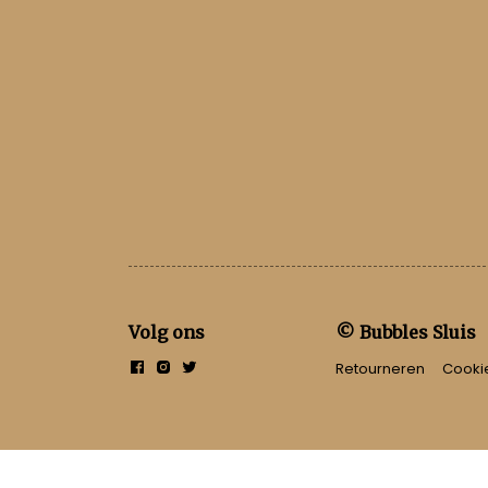
Volg ons
© Bubbles Sluis
Retourneren
Cooki