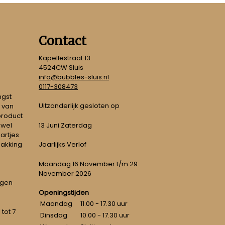
Contact
Kapellestraat 13
4524CW Sluis
info@bubbles-sluis.nl
0117-308473
ngst
Uitzonderlijk gesloten op
 van
 product
 wel
13 Juni Zaterdag
artjes
pakking
Jaarlijks Verlof
Maandag 16 November t/m 29
November 2026
ngen
Openingstijden
Maandag
11.00 - 17.30 uur
tot 7
Dinsdag
10.00 - 17.30 uur