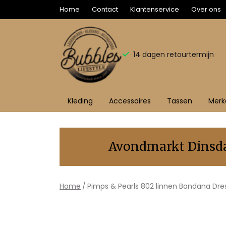
Home
Contact
Klantenservice
Over ons
14 dagen retourtermijn
Kleding
Accessoires
Tassen
Merk
802
linnen
Avondmarkt Dinsdag
Bandana
Dress2kill
Home
Pimps & Pearls 802 linnen Bandana Dres
oceaan