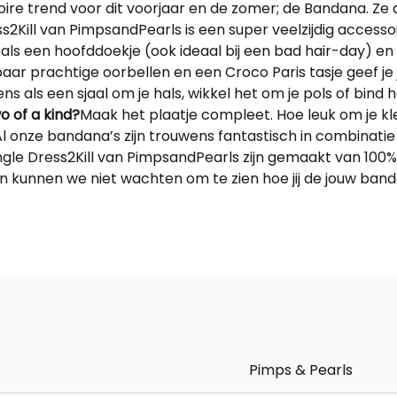
re trend voor dit voorjaar en de zomer; de Bandana. Ze 
Kill van PimpsandPearls is een super veelzijdig accessoi
s een hoofddoekje (ook ideaal bij een bad hair-day) en c
r prachtige oorbellen en een Croco Paris tasje geef je je
ns als een sjaal om je hals, wikkel het om je pols of bind
o of a kind?
Maak het plaatje compleet. Hoe leuk om je kle
onze bandana’s zijn trouwens fantastisch in combinatie m
gle Dress2Kill van PimpsandPearls zijn gemaakt van 100% bio
n kunnen we niet wachten om te zien hoe jij de jouw band
Pimps & Pearls