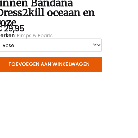
linnen Bandana
Dress2kill oceaan en
roze
€ 29,95
erken:
Pimps & Pearls
TOEVOEGEN AAN WINKELWAGEN