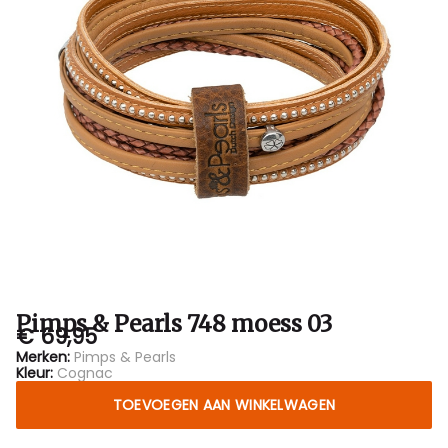
Bubbles
Sluis
Pimps & Pearls 748 moess 03
€ 69,95
Merken:
Pimps & Pearls
Kleur:
Cognac
TOEVOEGEN AAN WINKELWAGEN