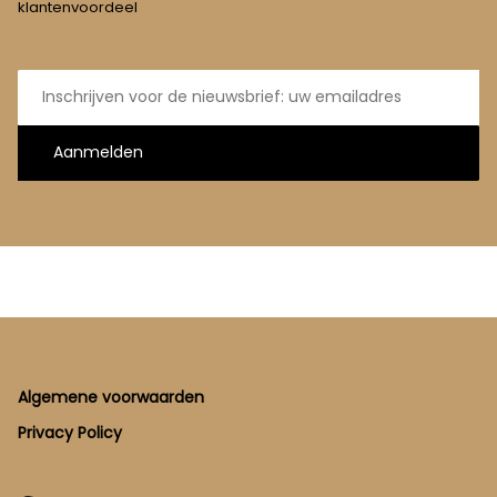
klantenvoordeel
E-
mailadres
Aanmelden
Footer
Algemene voorwaarden
Privacy Policy