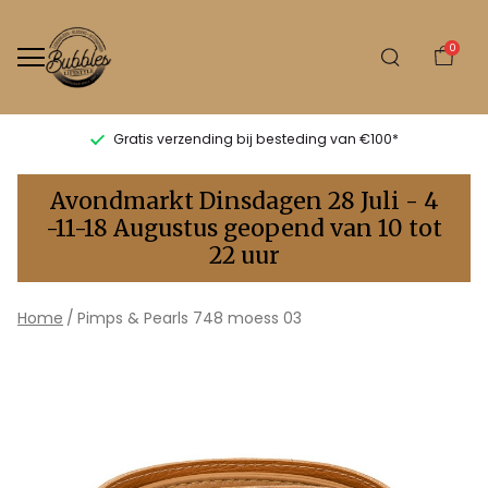
0
Gratis verzending bij besteding van €100*
Pimps
Avondmarkt Dinsdagen 28 Juli - 4
&
-11-18 Augustus geopend van 10 tot
22 uur
Pearls
748
Home
Pimps & Pearls 748 moess 03
moess
03
-