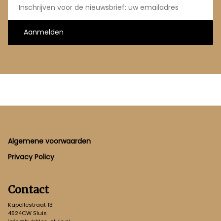
mailadres
Aanmelden
Footer
Algemene voorwaarden
Privacy Policy
Contact
Kapellestraat 13
4524CW Sluis