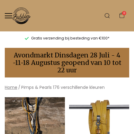
0
Gratis verzending bij besteding van €100*
176
Avondmarkt Dinsdagen 28 Juli - 4
verschillende
-11-18 Augustus geopend van 10 tot
22 uur
kleuren
-
Home
Pimps & Pearls 176 verschillende kleuren
Bubbles
Sluis