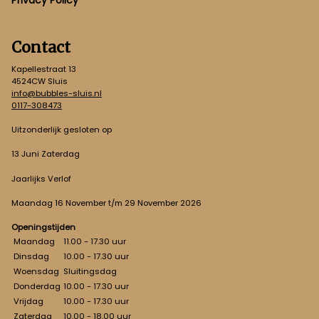
Privacy Policy
Contact
Kapellestraat 13
4524CW Sluis
info@bubbles-sluis.nl
0117-308473
Uitzonderlijk gesloten op
13 Juni Zaterdag
Jaarlijks Verlof
Maandag 16 November t/m 29 November 2026
Openingstijden
Maandag
11.00 - 17.30 uur
Dinsdag
10.00 - 17.30 uur
Woensdag
Sluitingsdag
Donderdag
10.00 - 17.30 uur
Vrijdag
10.00 - 17.30 uur
Zaterdag
10.00 - 18.00 uur