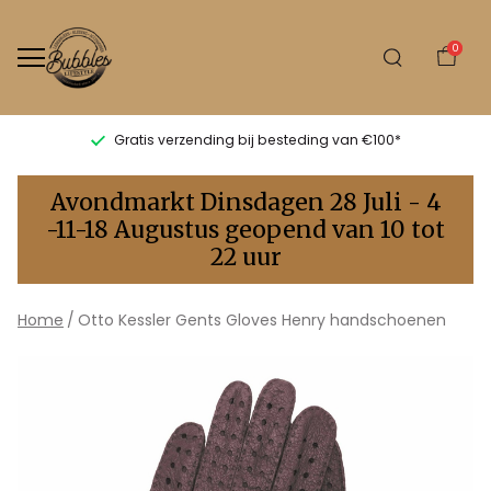
0
Gratis verzending bij besteding van €100*
Otto
Avondmarkt Dinsdagen 28 Juli - 4
Kessler
-11-18 Augustus geopend van 10 tot
22 uur
Gents
Gloves
Home
Otto Kessler Gents Gloves Henry handschoenen
Henry
handschoenen
-