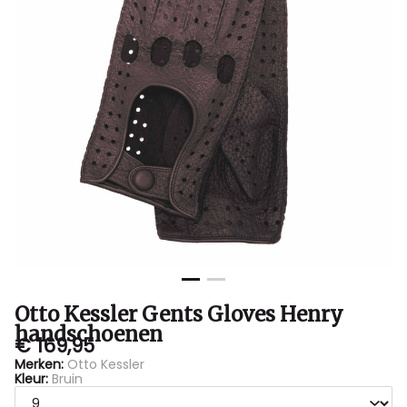
Bubbles
Sluis
Otto Kessler Gents Gloves Henry
handschoenen
€ 169,95
Merken:
Otto Kessler
Kleur:
Bruin