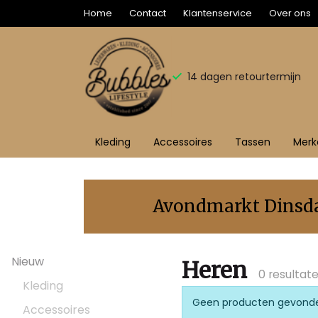
Home
Contact
Klantenservice
Over ons
14 dagen retourtermijn
Kleding
Accessoires
Tassen
Merk
Heren
-
Avondmarkt Dinsdag
Bubbles
Nieuw
Sluis
Heren
0 resultat
Kleding
Geen producten gevond
Accessoires