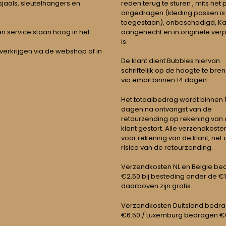
jaals, sleutelhangers en
reden terug te sturen , mits het
ongedragen (kleding passen is
toegestaan), onbeschadigd, Ka
aangehecht en in originele ver
t en service staan hoog in het
is.
 verkrijgen via de webshop of in
De klant dient Bubbles hiervan
schriftelijk op de hoogte te bre
via email binnen 14 dagen.
Het totaalbedrag wordt binnen 1 
dagen na ontvangst van de
retourzending op rekening van
klant gestort. Alle verzendkosten
voor rekening van de klant, net 
risico van de retourzending.
Verzendkosten NL en Belgie be
€2,50 bij besteding onder de €
daarboven zijn gratis.
Verzendkosten Duitsland bedr
€6.50 / Luxemburg bedragen €