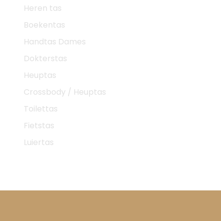
Heren tas
Boekentas
Handtas Dames
Dokterstas
Heuptas
Crossbody / Heuptas
Toilettas
Fietstas
Luiertas