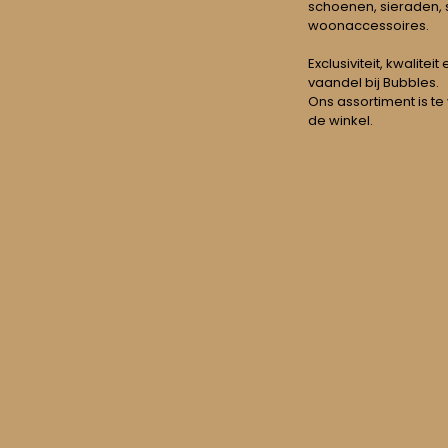
schoenen, sieraden, s
woonaccessoires.
Exclusiviteit, kwalitei
vaandel bij Bubbles.
Ons assortiment is te
de winkel.