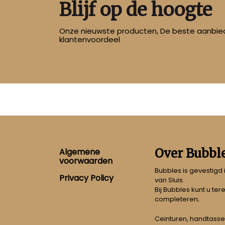
Blijf op de hoogte
Onze nieuwste producten, De beste aanbied
klantenvoordeel
Footer
Over Bubbl
Algemene
voorwaarden
Bubbles is gevestigd
Privacy Policy
van Sluis.
Bij Bubbles kunt u ter
completeren;
Ceinturen, handtasse