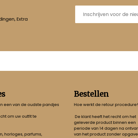
E-
mailadres
ingen, Extra
es
Bestellen
 in een van de oudste pandjes
Hoe werkt de retour procedure!
echt om uw outfit te
De klant heeft het recht om het
geleverde product binnen een
periode van 14 dagen na ontva
n, horloges, parfums,
van het product zonder opgave