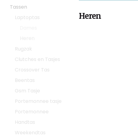
Tassen
Heren
Laptoptas
Dames
Heren
Rugzak
Clutches en Tasjes
Crossover Tas
Beentas
Gsm Tasje
Portemonnee tasje
Portemonnee
Handtas
Weekendtas