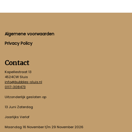
Footer
Algemene voorwaarden
Privacy Policy
Contact
Kapellestraat 13
4524CW Sluis
info@bubbles-sluis.nl
0117-308473
Uitzonderlijk gesloten op
13 Juni Zaterdag
Jaarlijks Verlof
Maandag 16 November t/m 29 November 2026