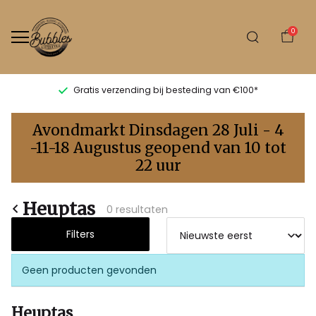
0
Gratis verzending bij besteding van €100*
Heuptas
Avondmarkt Dinsdagen 28 Juli - 4
-
-11-18 Augustus geopend van 10 tot
22 uur
Bubbles
Sluis
Heuptas
0 resultaten
Filters
Geen producten gevonden
Heuptas